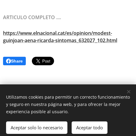
ARTICULO COMPLETO ....
https://www.elnacional.cat/es/opinion/modest-
guinjoan-aena-ricarda-sintomas_632027_102.html
Share
Utilizamos cookies para permitir un correcto funcionamiento
y seguro en nuestra página web, y para ofrecer la mejor
experiencia posible al usuario.
ASOCIACION VECINOS GAVAMAR © Todos los derechos
reservados 2019
Aceptar solo lo necesario
Aceptar todo
Creado con
Webnode
Cookies
Comenzar
¡Crea tu página web gratis!